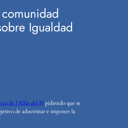
la comunidad
 sobre Igualdad
va de l’Alfàs del Pi
pidiendo que se
bjetivo de adoctrinar e imponer la