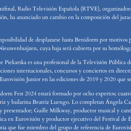
 semifinal, Radio Televisión Española (RTVE), organizado
ón, ha anunciado un cambio en la composición del jurado
mposibilidad de desplazarse hasta Benidorm por motivos p
ieuwenhuijzen, cuya baja será cubierta por su homóloga
Piekarska es una profesional de la Televisión Pública d
ciones internacionales, concursos y conciertos en directo 
 Eurovisión Junior en las ediciones de 2019 y 2020 que s
enidorm Fest 2024 estará formado por ocho expertos; cuatr
triz y bailarina Beatriz Luengo. Lo completan Ángela Car
 y presentador; Guille Milkway, productor musical y can
nica en Eurovisión y productor ejecutivo del Festival de
nia que fue miembro del grupo de referencia de Eurovisi