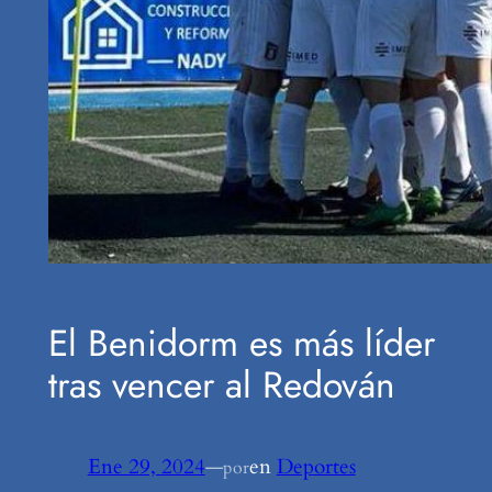
El Benidorm es más líder
tras vencer al Redován
Ene 29, 2024
—
en
Deportes
por