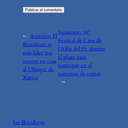
Siguiente:
36º
←
Anterior:
El
Festival de Cine de
Benidorm es
l’Alfàs del Pi: abierto
más líder tras
el plazo para
vencer en casa
participar en el
al Olímpic de
concurso de cortos
Xàtiva
→
Ser Benidorm