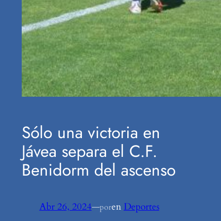
Sólo una victoria en
Jávea separa el C.F.
Benidorm del ascenso
Abr 26, 2024
—
en
Deportes
por