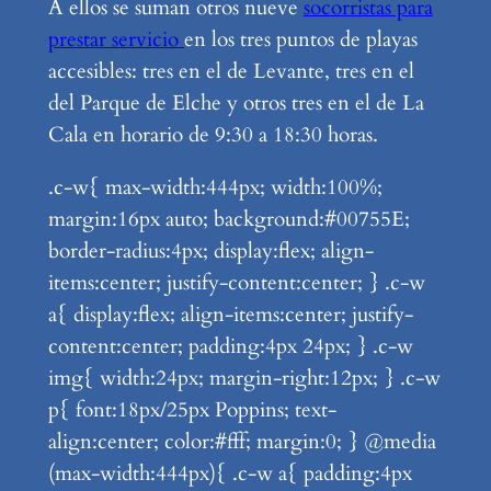
A ellos se suman otros nueve
socorristas para
prestar servicio
en los tres puntos de playas
accesibles: tres en el de Levante, tres en el
del Parque de Elche y otros tres en el de La
Cala en horario de 9:30 a 18:30 horas.
.c-w{ max-width:444px; width:100%;
margin:16px auto; background:#00755E;
border-radius:4px; display:flex; align-
items:center; justify-content:center; } .c-w
a{ display:flex; align-items:center; justify-
content:center; padding:4px 24px; } .c-w
img{ width:24px; margin-right:12px; } .c-w
p{ font:18px/25px Poppins; text-
align:center; color:#fff; margin:0; } @media
(max-width:444px){ .c-w a{ padding:4px