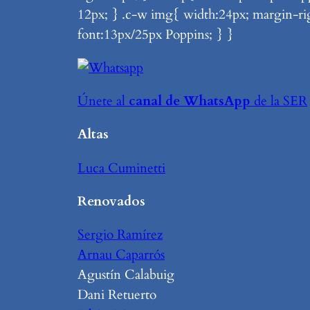
12px; } .c-w img{ width:24px; margin-ri
font:13px/25px Poppins; } }
Únete al
canal de WhatsApp
de la SER
Altas
Luca Cuminetti
Renovados
Sergio Ramírez
Arnau Caparrós
Agustín Calabuig
Dani Retuerto