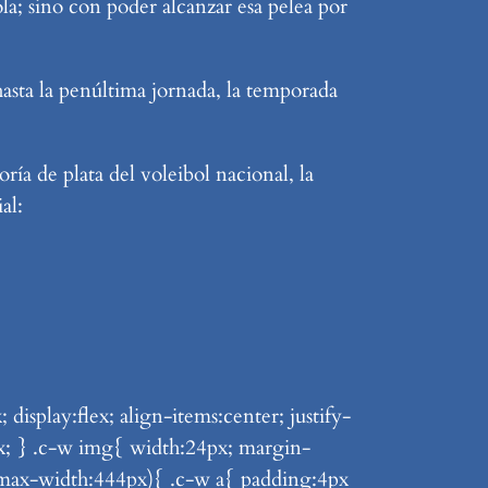
la; sino con poder alcanzar esa pelea por
sta la penúltima jornada, la temporada
ría de plata del voleibol nacional, la
al:
splay:flex; align-items:center; justify-
4px; } .c-w img{ width:24px; margin-
 (max-width:444px){ .c-w a{ padding:4px