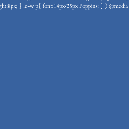
ght:8px; } .c-w p{ font:14px/25px Poppins; } } @medi