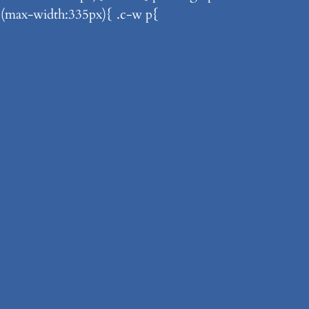
a (max-width:335px){ .c-w p{