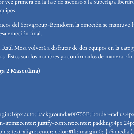
vez primera en la fase de ascenso a la Superliga Iberdro
equipos.
chicos del Servigroup-Benidorm la emoción se mantuvo ha
esa emoción final.
Raúl Mesa volverá a disfrutar de dos equipos en la catego
las. Estos son los nombres ya confirmados de manera ofici
 2 Masculina)
n:16px auto; background:#00755E; border-radius:4px; di
lign-items:center; justify-content:center; padding:4px 2
pins; text-align:center; color:#fff; margin:0; } @media