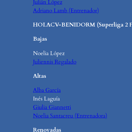
Julián López
Adriano Lamb (Entrenador)
HOLACV-BENIDORM (Superliga 2 F
Bajas
Noelia López
Juliennis Regalado
Altas
Alba García
Inés Laguía
Giulia Giannetti
Noelia Santacreu (Entrenadora)
Renovadas