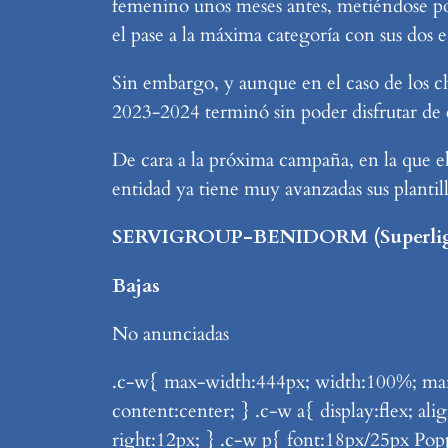
femenino unos meses antes, metiéndose por 
el pase a la máxima categoría con sus dos 
Sin embargo, y aunque en el caso de los 
2023-2024 terminó sin poder disfrutar de 
De cara a la próxima campaña, en la que el 
entidad ya tiene muy avanzadas sus plantil
SERVIGROUP-BENIDORM (Superliga
Bajas
No anunciadas
.c-w{ max-width:444px; width:100%; margi
content:center; } .c-w a{ display:flex; a
right:12px; } .c-w p{ font:18px/25px Pop