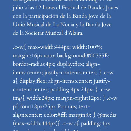
julio a las 12 horas el Festival de Bandes Joves
con la participación de la Banda Jove de la
Unió Musical de La Nucia y la Banda Jove
de la Societat Musical d’Alzira.
.c-w{ max-width:444px; width:100%;
margin:16px auto; background:#00755E;
border-radius:4px; display:flex; align-
items:center; justify-content:center; } .c-w
a{ display:flex; align-items:center; justify-
content:center; padding:4px 24px; } .c-w
img{ width:24px; margin-right:12px; } .c-w
p{ font:18px/25px Poppins; text-
align:center; color:#fff; margin:0; } @media
(max-width:444px){ .c-w a{ padding:4px