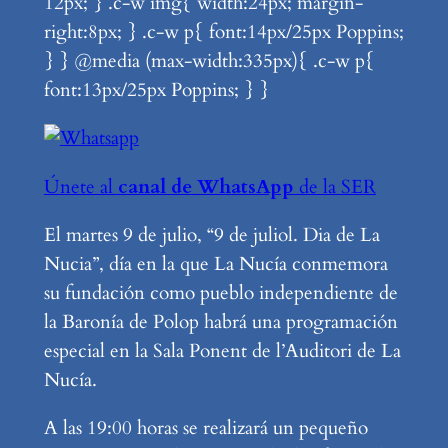
12px; } .c-w img{ width:24px; margin-
right:8px; } .c-w p{ font:14px/25px Poppins;
} } @media (max-width:335px){ .c-w p{
font:13px/25px Poppins; } }
Únete al
canal de WhatsApp
de la SER
El martes 9 de julio, “9 de juliol. Dia de La
Nucia”, día en la que La Nucía conmemora
su fundación como pueblo independiente de
la Baronía de Polop habrá una programación
especial en la Sala Ponent de l’Auditori de La
Nucía.
A las 19:00 horas se realizará un pequeño