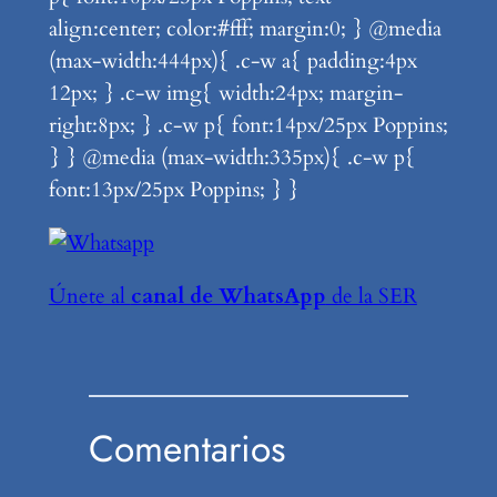
align:center; color:#fff; margin:0; } @media
(max-width:444px){ .c-w a{ padding:4px
12px; } .c-w img{ width:24px; margin-
right:8px; } .c-w p{ font:14px/25px Poppins;
} } @media (max-width:335px){ .c-w p{
font:13px/25px Poppins; } }
Únete al
canal de WhatsApp
de la SER
Comentarios