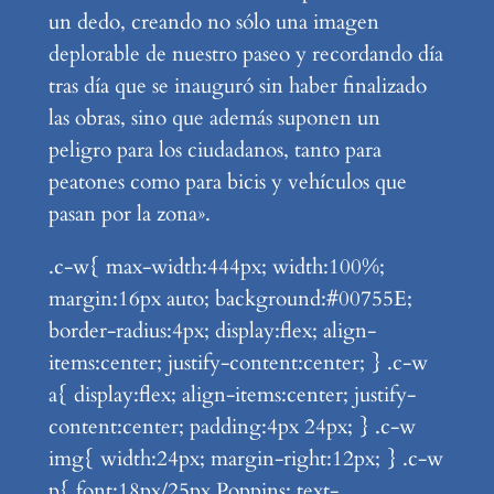
un dedo, creando no sólo una imagen
deplorable de nuestro paseo y recordando día
tras día que se inauguró sin haber finalizado
las obras, sino que además suponen un
peligro para los ciudadanos, tanto para
peatones como para bicis y vehículos que
pasan por la zona».
.c-w{ max-width:444px; width:100%;
margin:16px auto; background:#00755E;
border-radius:4px; display:flex; align-
items:center; justify-content:center; } .c-w
a{ display:flex; align-items:center; justify-
content:center; padding:4px 24px; } .c-w
img{ width:24px; margin-right:12px; } .c-w
p{ font:18px/25px Poppins; text-