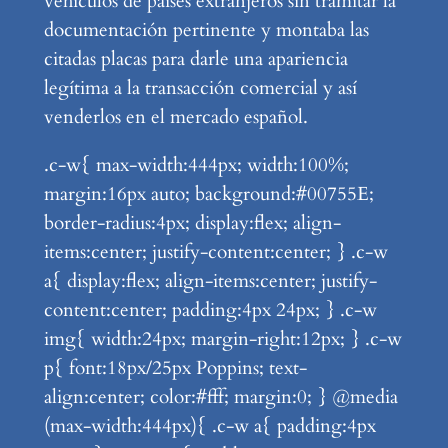
vehículos de países extranjeros sin tramitar la
documentación pertinente y montaba las
citadas placas para darle una apariencia
legítima a la transacción comercial y así
venderlos en el mercado español.
.c-w{ max-width:444px; width:100%;
margin:16px auto; background:#00755E;
border-radius:4px; display:flex; align-
items:center; justify-content:center; } .c-w
a{ display:flex; align-items:center; justify-
content:center; padding:4px 24px; } .c-w
img{ width:24px; margin-right:12px; } .c-w
p{ font:18px/25px Poppins; text-
align:center; color:#fff; margin:0; } @media
(max-width:444px){ .c-w a{ padding:4px