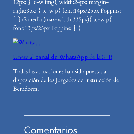
12px; } .c-w img{ width:24px; margin-
right:8px; } .c-w p{ font:14px/25px Poppins;
} } @media (max-width:335px){ .c-w p{
font:13px/25px Poppins; } }
Únete al
canal de WhatsApp
de la SER
Todas las actuaciones han sido puestas a
disposición de los Juzgados de Instrucción de
Benidorm.
Comentarios