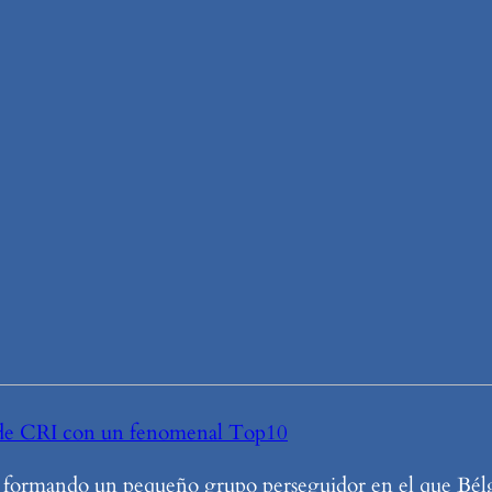
o de CRI con un fenomenal Top10
ía formando un pequeño grupo perseguidor en el que Bélg