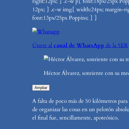
right:12px; } .c-w p{ font:18px/25px Pop
12px; } .c-w img{ width:24px; margin-ri
font:13px/25px Poppins; } }
Únete al
canal de WhatsApp
de la SER
Héctor Álvarez, sonriente con su med
Ampliar
A falta de poco más de 50 kilómetros para e
de organizar las cosas en un pelotón absol
el final fue, sencillamente, apoteósico.