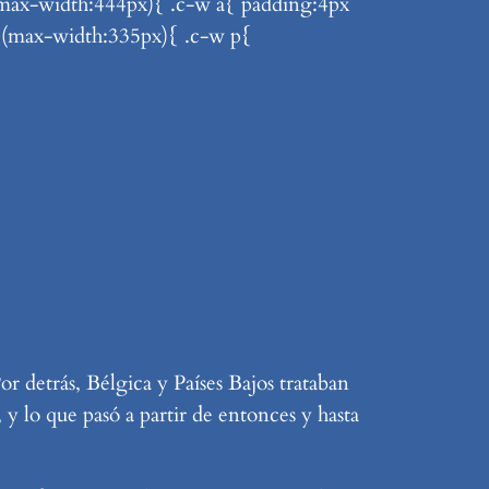
 (max-width:444px){ .c-w a{ padding:4px
a (max-width:335px){ .c-w p{
or detrás, Bélgica y Países Bajos trataban
y lo que pasó a partir de entonces y hasta