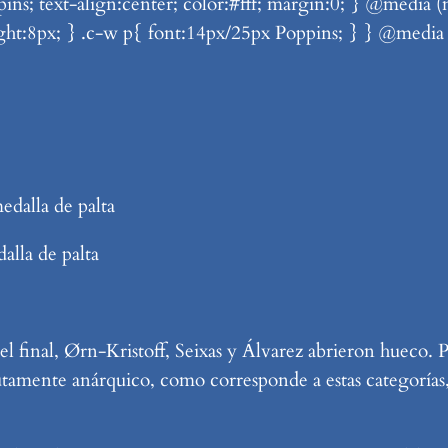
pins; text-align:center; color:#fff; margin:0; } @media
ght:8px; } .c-w p{ font:14px/25px Poppins; } } @medi
alla de palta
l final, Ørn-Kristoff, Seixas y Álvarez abrieron hueco. P
utamente anárquico, como corresponde a estas categorías, 