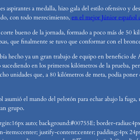
 aspirantes a medalla, hizo gala del estilo ofensivo y de
tido, con todo merecimiento,
en el mejor Júnior español d
 corte bueno de la jornada, formado a poco más de 50 ki
eixas, que finalmente se tuvo que conformar con el bronc
abía hecho ya un gran trabajo de equipo en beneficio de 
o sucediendo en los primeros kilómetros de la prueba, per
ho unidades que, a 80 kilómetros de meta, podía poner en 
 asumió el mando del pelotón para echar abajo la fuga,
ran grupo.
n:16px auto; background:#00755E; border-radius:4px; di
lign-items:center; justify-content:center; padding:4px 2