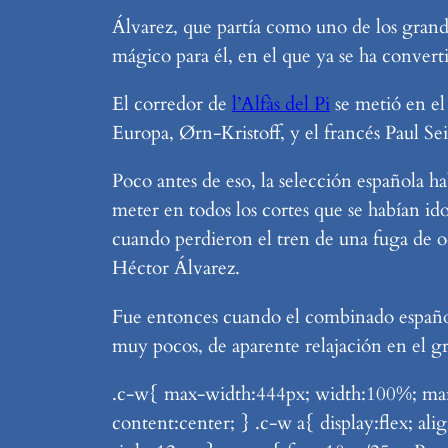
Álvarez, que partía como uno de los grandes
mágico para él, en el que ya se ha conver
El corredor de
l’Alfàs del Pi
se metió en el
Europa, Ørn-Kristoff, y el francés Paul S
Poco antes de eso, la selección española h
meter en todos los cortes que se habían id
cuando perdieron el tren de una fuga de oc
Héctor Álvarez.
Fue entonces cuando el combinado español
muy pocos, de aparente relajación en el g
.c-w{ max-width:444px; width:100%; margi
content:center; } .c-w a{ display:flex; a