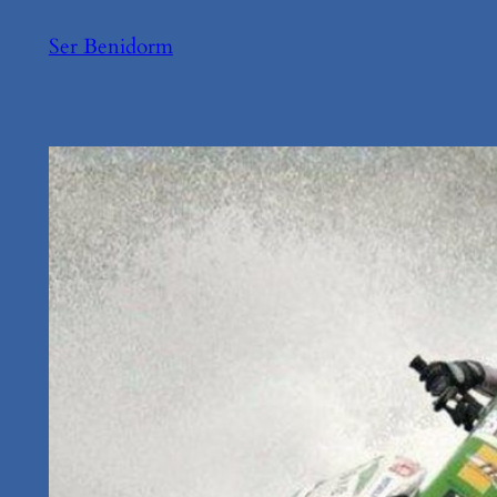
Saltar
Ser Benidorm
al
contenido