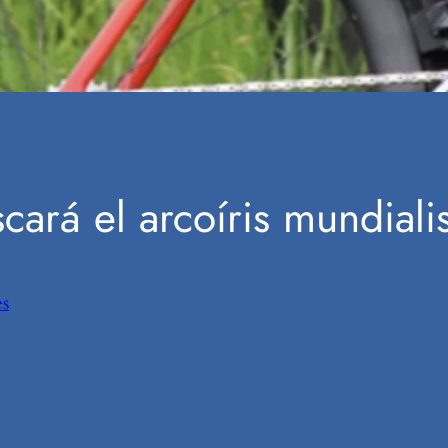
cará el arcoíris mundiali
s