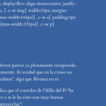
splay:flex; align-items:center; justify-
4px; } .c-w img{ width:24px; margin-
 (max-width:444px){ .c-w a{ padding:4px
a (max-width:335px){ .c-w p{
, Héctor parece ya plenamente recuperado.
ctamente. Es verdad que en la crono no
listas”, algo que Álvarez no es.
ca que el corredor de l’Alfàs del Pi “ha
ro y se le ha visto con muy buenas
aprovechar”.