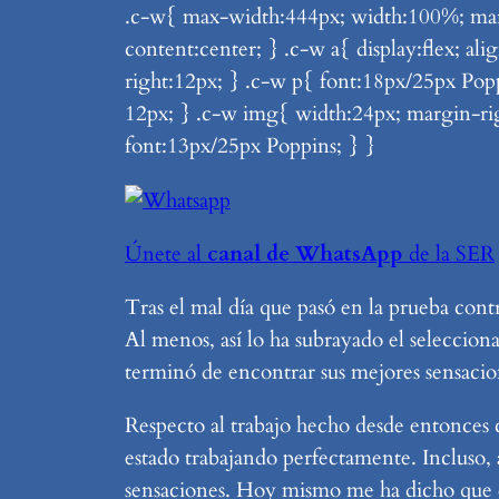
.c-w{ max-width:444px; width:100%; margi
content:center; } .c-w a{ display:flex; a
right:12px; } .c-w p{ font:18px/25px Pop
12px; } .c-w img{ width:24px; margin-ri
font:13px/25px Poppins; } }
Únete al
canal de WhatsApp
de la SER
Tras el mal día que pasó en la prueba cont
Al menos, así lo ha subrayado el seleccio
terminó de encontrar sus mejores sensacion
Respecto al trabajo hecho desde entonces co
estado trabajando perfectamente. Incluso,
sensaciones. Hoy mismo me ha dicho que e