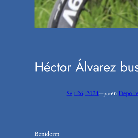
Héctor Álvarez bus
Sep 26, 2024
—
en
Deporte
por
Benidorm