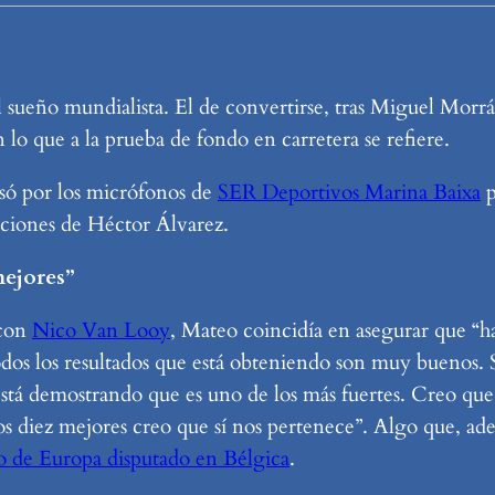
l sueño mundialista. El de convertirse, tras Miguel Mo
n lo que a la prueba de fondo en carretera se refiere.
só por los micrófonos de
SER Deportivos Marina Baixa
p
opciones de Héctor Álvarez.
mejores”
 con
Nico Van Looy
, Mateo coincidía en asegurar que “h
todos los resultados que está obteniendo son muy bueno
está demostrando que es uno de los más fuertes. Creo q
los diez mejores creo que sí nos pertenece”. Algo que, ad
 de Europa disputado en Bélgica
.