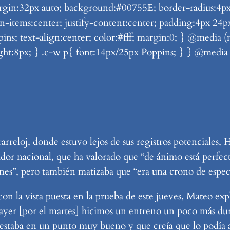
n:32px auto; background:#00755E; border-radius:4px; di
lign-items:center; justify-content:center; padding:4px 2
pins; text-align:center; color:#fff; margin:0; } @media
ght:8px; } .c-w p{ font:14px/25px Poppins; } } @medi
rarreloj, donde estuvo lejos de sus registros potenciales
nador nacional, que ha valorado que “de ánimo está perfe
es”, pero también matizaba que “era una crono de especia
n la vista puesta en la prueba de este jueves, Mateo expli
 ayer [por el martes] hicimos un entreno un poco más du
staba en un punto muy bueno y que creía que lo podía 