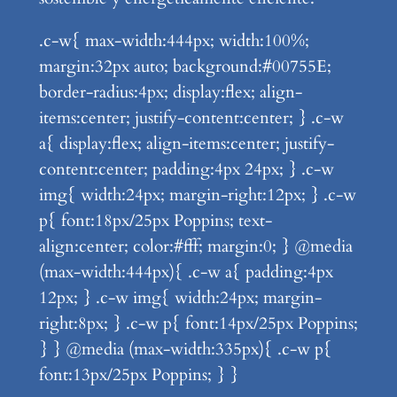
.c-w{ max-width:444px; width:100%;
margin:32px auto; background:#00755E;
border-radius:4px; display:flex; align-
items:center; justify-content:center; } .c-w
a{ display:flex; align-items:center; justify-
content:center; padding:4px 24px; } .c-w
img{ width:24px; margin-right:12px; } .c-w
p{ font:18px/25px Poppins; text-
align:center; color:#fff; margin:0; } @media
(max-width:444px){ .c-w a{ padding:4px
12px; } .c-w img{ width:24px; margin-
right:8px; } .c-w p{ font:14px/25px Poppins;
} } @media (max-width:335px){ .c-w p{
font:13px/25px Poppins; } }