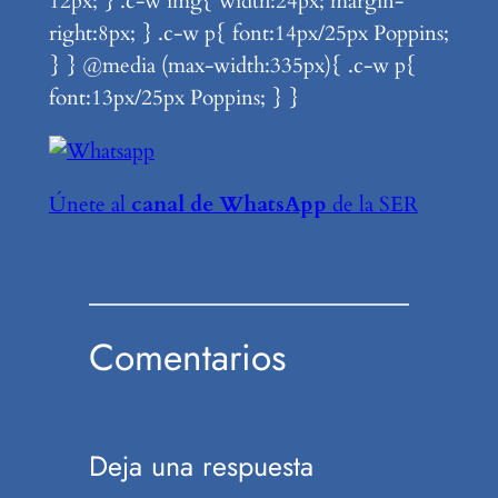
12px; } .c-w img{ width:24px; margin-
right:8px; } .c-w p{ font:14px/25px Poppins;
} } @media (max-width:335px){ .c-w p{
font:13px/25px Poppins; } }
Únete al
canal de WhatsApp
de la SER
Comentarios
Deja una respuesta