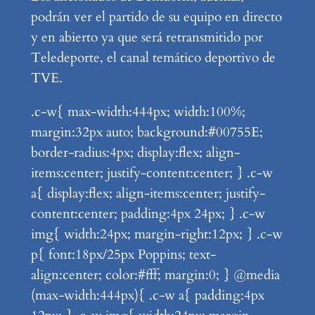
podrán ver el partido de su equipo en directo
y en abierto ya que será retransmitido por
Teledeporte, el canal temático deportivo de
TVE.
.c-w{ max-width:444px; width:100%;
margin:32px auto; background:#00755E;
border-radius:4px; display:flex; align-
items:center; justify-content:center; } .c-w
a{ display:flex; align-items:center; justify-
content:center; padding:4px 24px; } .c-w
img{ width:24px; margin-right:12px; } .c-w
p{ font:18px/25px Poppins; text-
align:center; color:#fff; margin:0; } @media
(max-width:444px){ .c-w a{ padding:4px