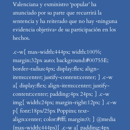
Valenciana y exministro ‘popular’ ha
anunciado por su parte que recurrirá la
sentencia y ha reiterado que no hay «ninguna
evidencia objetiva» de su participación en los
hechos.
.c-w{ max-width:444px; width:100%;
margin:32px auto; background:#00755E;
border-radius:4px; display:flex; align-
items:center; justify-content:center; } .c-w
a{ display:flex; align-items:center; justify-
content:center; padding:4px 24px; } .c-w
img{ width:24px; margin-right:12px; } .c-w
p{ font:18px/25px Poppins; text-
align:center; color:#fff; margin:0; } @media
(max-width:444px){ .c-w a{ padding:4px