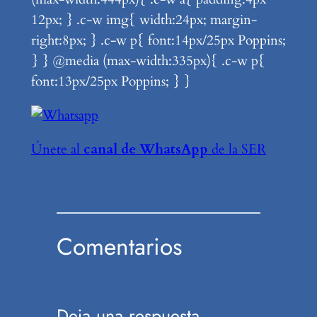
12px; } .c-w img{ width:24px; margin-
right:8px; } .c-w p{ font:14px/25px Poppins;
} } @media (max-width:335px){ .c-w p{
font:13px/25px Poppins; } }
Únete al
canal de WhatsApp
de la SER
Comentarios
Deja una respuesta