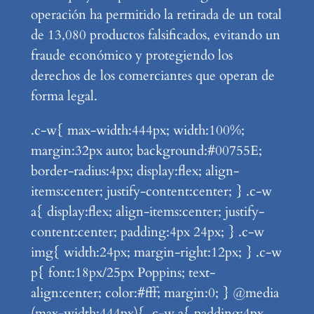
operación ha permitido la retirada de un total
de 13,080 productos falsificados, evitando un
fraude económico y protegiendo los
derechos de los comerciantes que operan de
forma legal.
.c-w{ max-width:444px; width:100%;
margin:32px auto; background:#00755E;
border-radius:4px; display:flex; align-
items:center; justify-content:center; } .c-w
a{ display:flex; align-items:center; justify-
content:center; padding:4px 24px; } .c-w
img{ width:24px; margin-right:12px; } .c-w
p{ font:18px/25px Poppins; text-
align:center; color:#fff; margin:0; } @media
(max-width:444px){ .c-w a{ padding:4px