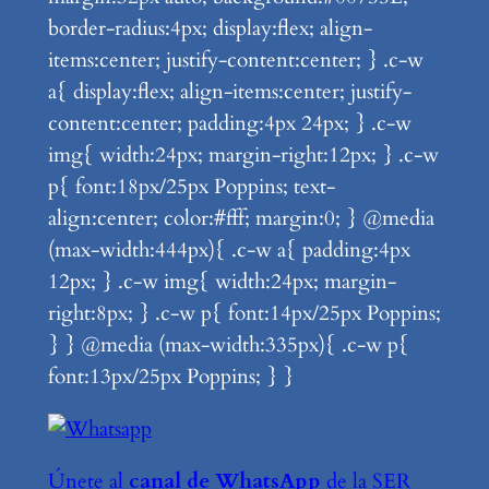
border-radius:4px; display:flex; align-
items:center; justify-content:center; } .c-w
a{ display:flex; align-items:center; justify-
content:center; padding:4px 24px; } .c-w
img{ width:24px; margin-right:12px; } .c-w
p{ font:18px/25px Poppins; text-
align:center; color:#fff; margin:0; } @media
(max-width:444px){ .c-w a{ padding:4px
12px; } .c-w img{ width:24px; margin-
right:8px; } .c-w p{ font:14px/25px Poppins;
} } @media (max-width:335px){ .c-w p{
font:13px/25px Poppins; } }
Únete al
canal de WhatsApp
de la SER