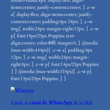
border-radius:4px; display:flex; align-
items:center; justify-content:center; } .c-w
a{ display:flex; align-items:center; justify-
content:center; padding:4px 24px; } .c-w
img{ width:24px; margin-right:12px; } .c-w
p{ font:18px/25px Poppins; text-
align:center; color:#fff; margin:0; } @media
(max-width:444px){ .c-w a{ padding:4px
12px; } .c-w img{ width:24px; margin-
right:8px; } .c-w p{ font:14px/25px Poppins;
} } @media (max-width:335px){ .c-w p{
font:13px/25px Poppins; } }
Únete al
canal de WhatsApp
de la SER