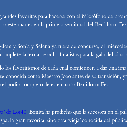
 grandes favoritas para hacerse con el Micrófono de bron
do este martes en la primera semifinal del Benidorm Fes
om y Sonia y Selena ya fuera de concurso, el miércoles e
complete la terna de ocho finalistas para la gala del sábad
o los favoritismos de cada cual comiencen a dar una imag
 conocida como Maestro Joao antes de su transición, ya h
no el podio completo de este cuarto Benidorm Fest.
ya’ de Los40
, Benita ha predicho que la sucesora en el p
a, la gran favorita, sino otra ‘vieja’ conocida del públic