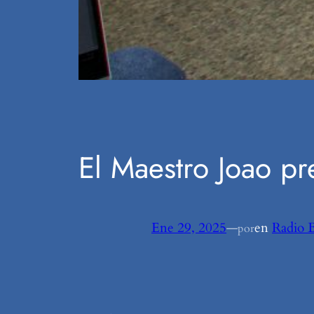
El Maestro Joao pr
Ene 29, 2025
—
en
Radio 
por