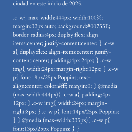
ciudad en este inicio de 2025.
.c-w{ max-width:444px; width:100%;
margin:32px auto; background:#00755E;
border-radius:4px; display:flex; align-
items:center; justify-content:center; } .c-w
a{ display:flex; align-items:center; justify-
content:center; padding:4px 24px; } .c-w
img{ width:24px; margin-right:12px; } .c-w
p{ font:18px/25px Poppins; text-
align:center; color:#fff; margin:0; } @media
(max-width:444px){ .c-w a{ padding:4px
12px; } .c-w img{ width:24px; margin-
right:8px; } .c-w p{ font:14px/25px Poppins;
} } @media (max-width:335px){ .c-w p{
font:13px/25px Poppins; } }