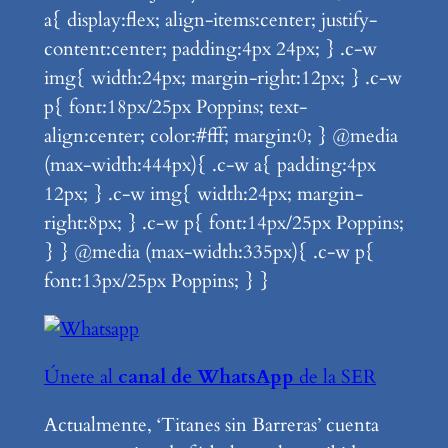
a{ display:flex; align-items:center; justify-
content:center; padding:4px 24px; } .c-w
img{ width:24px; margin-right:12px; } .c-w
p{ font:18px/25px Poppins; text-
align:center; color:#fff; margin:0; } @media
(max-width:444px){ .c-w a{ padding:4px
12px; } .c-w img{ width:24px; margin-
right:8px; } .c-w p{ font:14px/25px Poppins;
} } @media (max-width:335px){ .c-w p{
font:13px/25px Poppins; } }
Únete al
canal de WhatsApp
de la SER
Actualmente, ‘Titanes sin Barreras’ cuenta