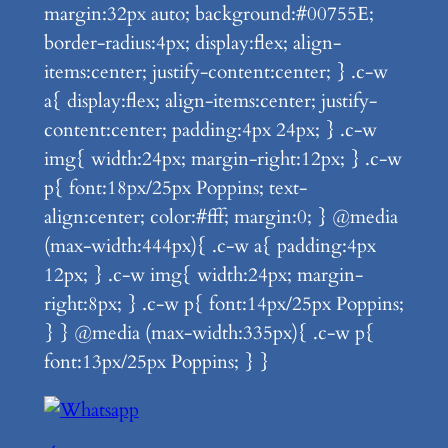
margin:32px auto; background:#00755E;
border-radius:4px; display:flex; align-
items:center; justify-content:center; } .c-w
a{ display:flex; align-items:center; justify-
content:center; padding:4px 24px; } .c-w
img{ width:24px; margin-right:12px; } .c-w
p{ font:18px/25px Poppins; text-
align:center; color:#fff; margin:0; } @media
(max-width:444px){ .c-w a{ padding:4px
12px; } .c-w img{ width:24px; margin-
right:8px; } .c-w p{ font:14px/25px Poppins;
} } @media (max-width:335px){ .c-w p{
font:13px/25px Poppins; } }