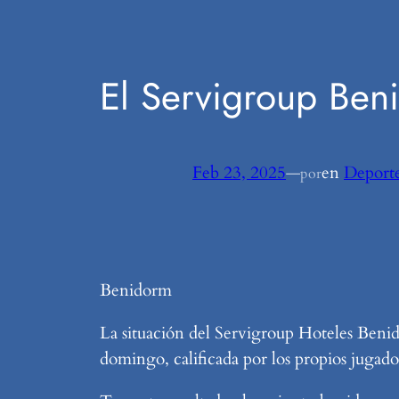
El Servigroup Ben
Feb 23, 2025
—
en
Deport
por
Benidorm
La situación del Servigroup Hoteles Benid
domingo, calificada por los propios jugado