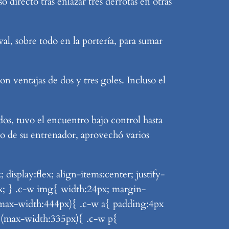
 directo tras enlazar tres derrotas en otras
al, sobre todo en la portería, para sumar
 ventajas de dos y tres goles. Incluso el
dos, tuvo el encuentro bajo control hasta
to de su entrenador, aprovechó varios
splay:flex; align-items:center; justify-
4px; } .c-w img{ width:24px; margin-
 (max-width:444px){ .c-w a{ padding:4px
a (max-width:335px){ .c-w p{