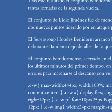
Tras este resultado el conjunto benidormens
tantas jornadas de la segunda vuelta.
El conjunto de Lidio Jiménez fue de menos 
dos nuevos puntos liderado por en ataque 
El Servigroup Hoteles Benidorm arrancó bie
debutante Bandeira dejó detalles de lo que
El conjunto benidormense, acertado en el p
los últimos minutos del primer tiempo, en
errores para marcharse al descanso con ven
.c-w{ max-width:444px; width:100%; margi
content:center; } .c-w a{ display:flex; a
right:12px; } .c-w p{ font:18px/25px Pop
12px; } .c-w img{ width:24px; margin-ri