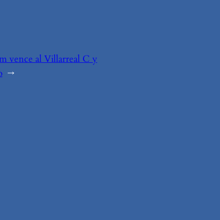
m vence al Villarreal C y
o
→