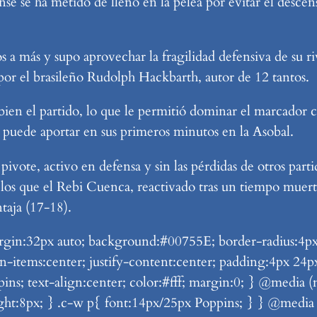
e se ha metido de lleno en la pelea por evitar el descenso
a más y supo aprovechar la fragilidad defensiva de su riv
por el brasileño Rudolph Hackbarth, autor de 12 tantos.
n el partido, lo que le permitió dominar el marcador con
 puede aportar en sus primeros minutos en la Asobal.
ivote, activo en defensa y sin las pérdidas de otros parti
 los que el Rebi Cuenca, reactivado tras un tiempo muer
taja (17-18).
n:32px auto; background:#00755E; border-radius:4px; di
lign-items:center; justify-content:center; padding:4px 2
pins; text-align:center; color:#fff; margin:0; } @media
ght:8px; } .c-w p{ font:14px/25px Poppins; } } @medi