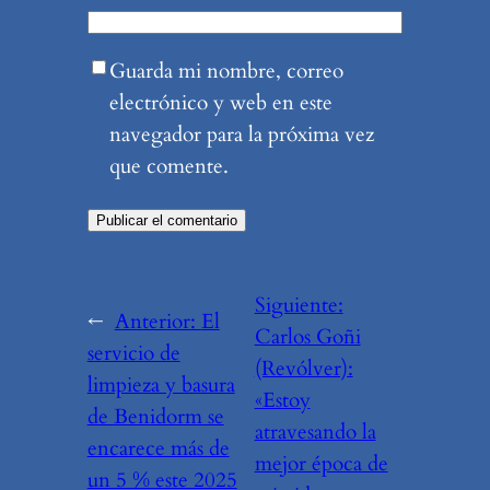
Guarda mi nombre, correo
electrónico y web en este
navegador para la próxima vez
que comente.
Siguiente:
←
Anterior:
El
Carlos Goñi
servicio de
(Revólver):
limpieza y basura
«Estoy
de Benidorm se
atravesando la
encarece más de
mejor época de
un 5 % este 2025