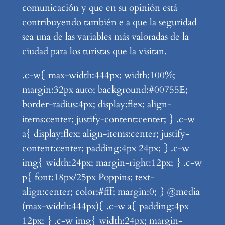
comunicación y que en su opinión está
contribuyendo también e a que la seguridad
sea una de las variables más valoradas de la
ciudad para los turistas que la visitan.
.c-w{ max-width:444px; width:100%;
margin:32px auto; background:#00755E;
border-radius:4px; display:flex; align-
items:center; justify-content:center; } .c-w
a{ display:flex; align-items:center; justify-
content:center; padding:4px 24px; } .c-w
img{ width:24px; margin-right:12px; } .c-w
p{ font:18px/25px Poppins; text-
align:center; color:#fff; margin:0; } @media
(max-width:444px){ .c-w a{ padding:4px
12px; } .c-w img{ width:24px; margin-