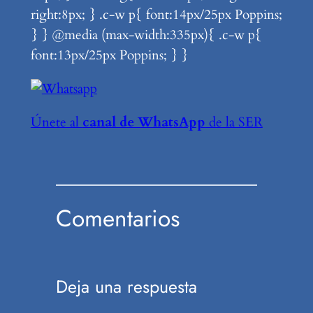
right:8px; } .c-w p{ font:14px/25px Poppins;
} } @media (max-width:335px){ .c-w p{
font:13px/25px Poppins; } }
Únete al
canal de WhatsApp
de la SER
Comentarios
Deja una respuesta