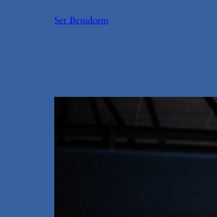
Saltar
Ser Benidorm
al
contenido