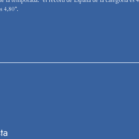
s 4,80”.
ta