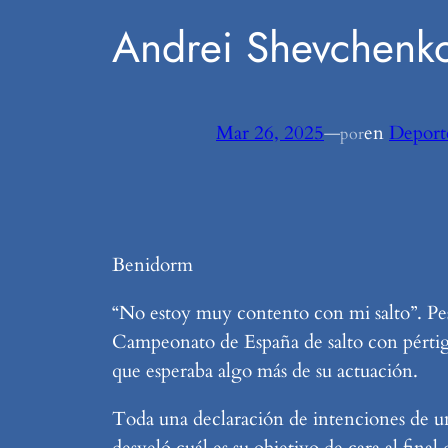
Andrei Shevchenko
Mar 26, 2025
—
en
Deport
por
Benidorm
“No estoy muy contento con mi salto”. Pese
Campeonato de España de salto con pértig
que esperaba algo más de su actuación.
Toda una declaración de intenciones de u
desveló cuál es su objetivo de cara al fina