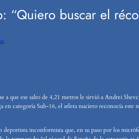
: “Quiero buscar el réc
es
 a que ese salto de 4,21 metros le sirvió a Andrei Shevc
a en categoría Sub-16, el atleta nuciero reconocía este
n deportista inconformista que, en su paso por los mic
l de la temporada: “el récord de España de la categoría es 