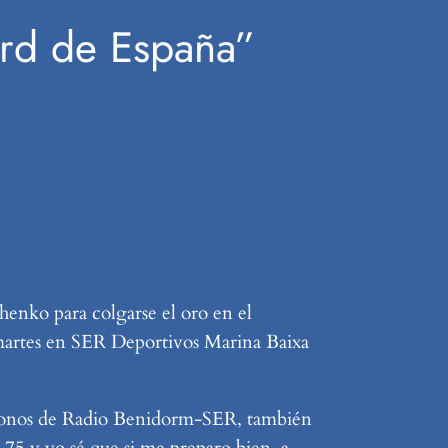
ord de España”
henko para colgarse el oro en el
 martes en SER Deportivos Marina Baixa
rófonos de Radio Benidorm-SER, también
4,75 y yo sé que si me preparo bien, a