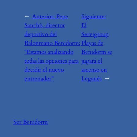
←
Anterior:
Pepe
Siguiente:
Sanchís, director
El
deportivo del
Servigroup
Balonmano Benidorm:
Playas de
“Estamos analizando
Benidorm se
todas las opciones para
jugará el
decidir el nuevo
ascenso en
entrenador”
Leganés
→
Ser Benidorm