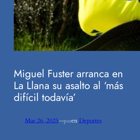
Miguel Fuster arranca en
La Llana su asalto al ‘más
difícil todavía’
Mar 26, 2025
—
en
Deportes
por