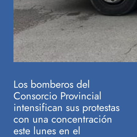
Los bomberos del
Consorcio Provincial
intensifican sus protestas
con una concentración
este lunes en el