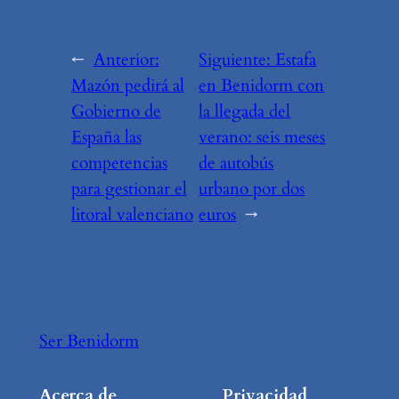
←
Anterior:
Siguiente:
Estafa
Mazón pedirá al
en Benidorm con
Gobierno de
la llegada del
España las
verano: seis meses
competencias
de autobús
para gestionar el
urbano por dos
litoral valenciano
euros
→
Ser Benidorm
Acerca de
Privacidad