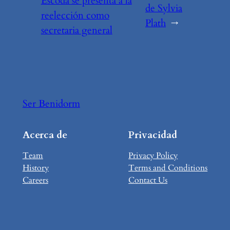
Escoda se presenta a la
de Sylvia
reelección como
Plath
→
secretaria general
Ser Benidorm
Acerca de
Privacidad
Team
Privacy Policy
History
Terms and Conditions
Careers
Contact Us