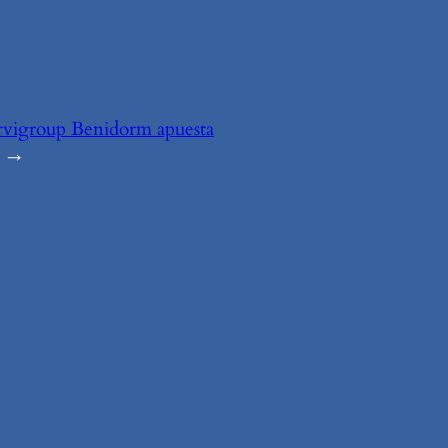
rvigroup Benidorm apuesta
→