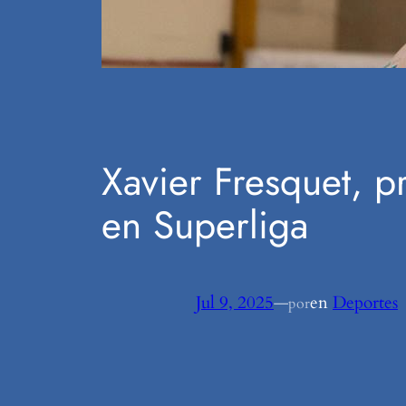
Xavier Fresquet, 
en Superliga
Jul 9, 2025
—
en
Deportes
por