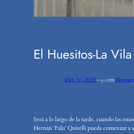
El Huesitos-La Vil
Oct 31, 2025
—
en
Deport
por
Será a lo largo de la tarde, cuando las em
Hernán ‘Falu’ Quirelli pueda comenzar a sa