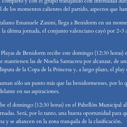
al completo y con el grupo trabajando con intensidad dur
ol de los momentos calientes del partido, aspectos que han
 italiano Emanuele Zanini, llega a Benidorm en un momen
 En la última jornada, el conjunto valenciano cayó por 2-
 Playas de Benidorm recibe este domingo (12:30 horas) 
ue mantienen las de Noelia Santacreu por alcanzar, de una
isputa de la Copa de la Princesa y, a largo plazo, el play 
 suman sólo un punto más que las benidormenses, por lo que
elante en sus aspiraciones.
ibe el domingo (12:30 horas) en el Pabellón Municipal al 
 jornadas. Será, por lo tanto, una buena oportunidad para
 y se afiancen en la zona tranquila de la clasificación.