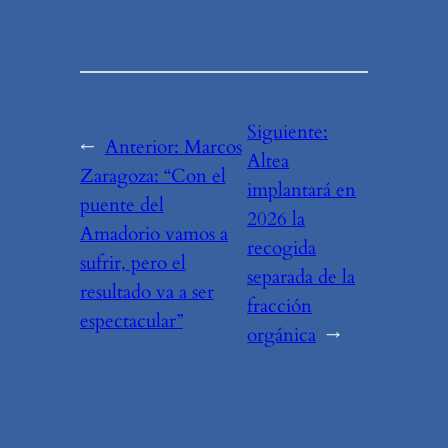
Siguiente:
←
Anterior:
Marcos
Altea
Zaragoza: “Con el
implantará en
puente del
2026 la
Amadorio vamos a
recogida
sufrir, pero el
separada de la
resultado va a ser
fracción
espectacular”
orgánica
→