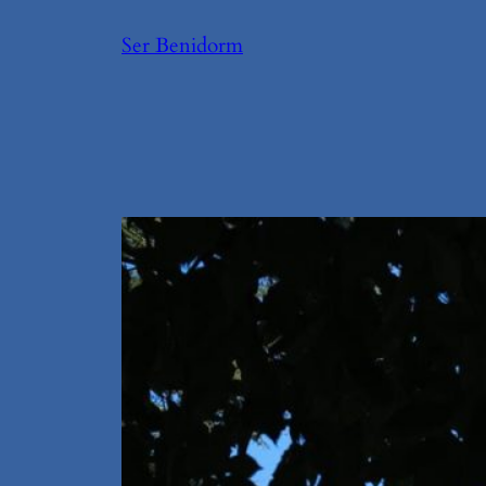
Saltar
Ser Benidorm
al
contenido