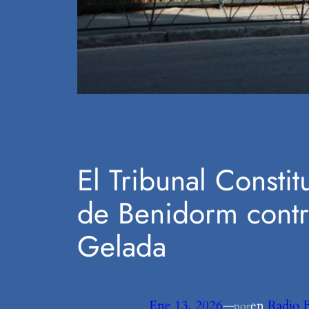
El Tribunal Consti
de Benidorm contr
Gelada
Ene 13, 2026
—
en
Radio 
por