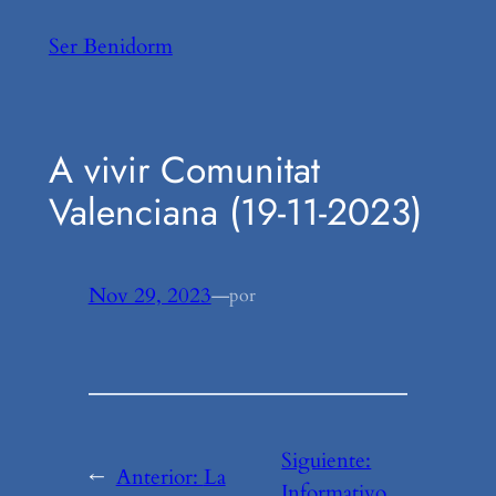
Saltar
Ser Benidorm
al
contenido
A vivir Comunitat
Valenciana (19-11-2023)
Nov 29, 2023
—
por
Siguiente:
←
Anterior:
La
Informativo