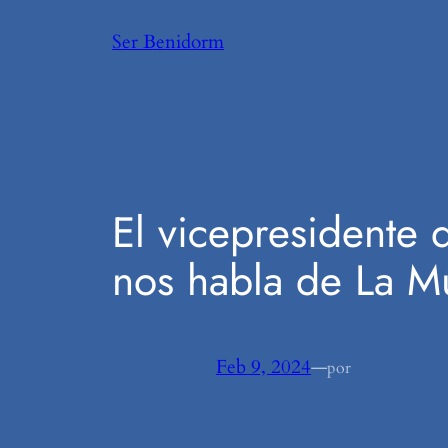
Saltar
Ser Benidorm
al
contenido
El vicepresidente 
nos habla de La M
Feb 9, 2024
—
por