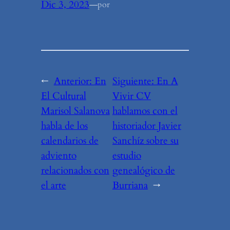
Dic 3, 2023
—
por
←
Anterior:
En
Siguiente:
En A
El Cultural
Vivir CV
Marisol Salanova
hablamos con el
habla de los
historiador Javier
calendarios de
Sanchíz sobre su
adviento
estudio
relacionados con
genealógico de
el arte
Burriana
→