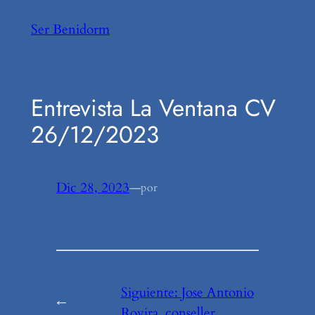
Saltar
Ser Benidorm
al
contenido
Entrevista La Ventana CV
26/12/2023
Dic 28, 2023
—
por
Siguiente:
Jose Antonio
←
Rovira, conseller