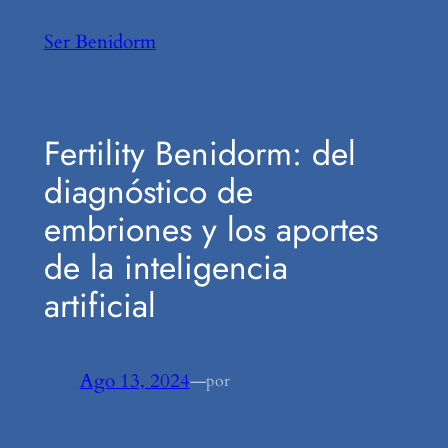
Saltar
Ser Benidorm
al
contenido
Fertility Benidorm: del
diagnóstico de
embriones y los aportes
de la inteligencia
artificial
Ago 13, 2024
—
por