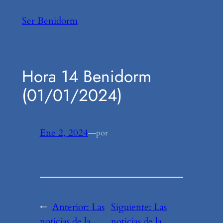
Saltar
Ser Benidorm
al
contenido
Hora 14 Benidorm
(01/01/2024)
Ene 2, 2024
—
por
←
Anterior:
Las
Siguiente:
Las
noticias de la
noticias de la