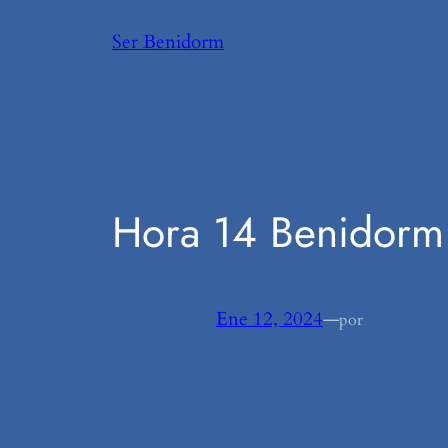
Saltar
Ser Benidorm
al
contenido
Hora 14 Benidorm
Ene 12, 2024
—
por