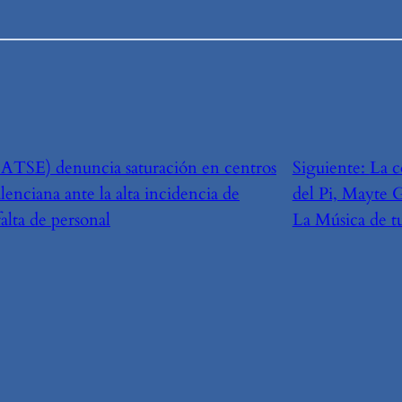
SATSE) denuncia saturación en centros
Siguiente:
La c
lenciana ante la alta incidencia de
del Pi, Mayte G
falta de personal
La Música de t