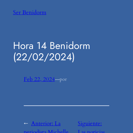
Saltar
Ser Benidorm
al
contenido
Hora 14 Benidorm
(22/02/2024)
Feb 22, 2024
—
por
←
Anterior:
La
Siguiente:
periodista Michelle
Las noticias