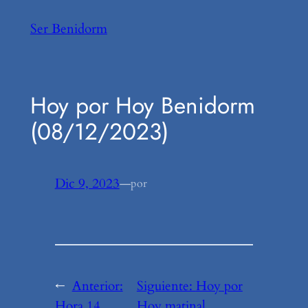
Saltar
Ser Benidorm
al
contenido
Hoy por Hoy Benidorm
(08/12/2023)
Dic 9, 2023
—
por
←
Anterior:
Siguiente:
Hoy por
Hora 14
Hoy matinal