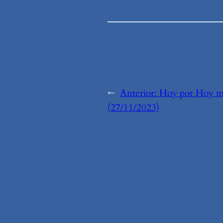
←
Anterior:
Hoy por Hoy ma
(27/11/2023)