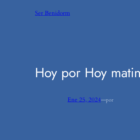
Saltar
Ser Benidorm
al
contenido
Hoy por Hoy mati
Ene 25, 2024
—
por