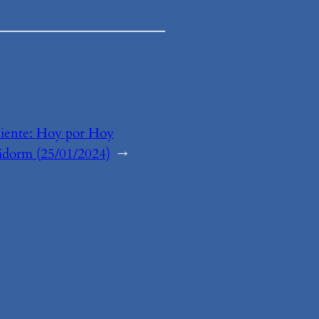
iente:
Hoy por Hoy
idorm (25/01/2024)
→