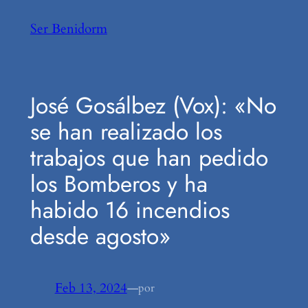
Saltar
Ser Benidorm
al
contenido
José Gosálbez (Vox): «No
se han realizado los
trabajos que han pedido
los Bomberos y ha
habido 16 incendios
desde agosto»
Feb 13, 2024
—
por