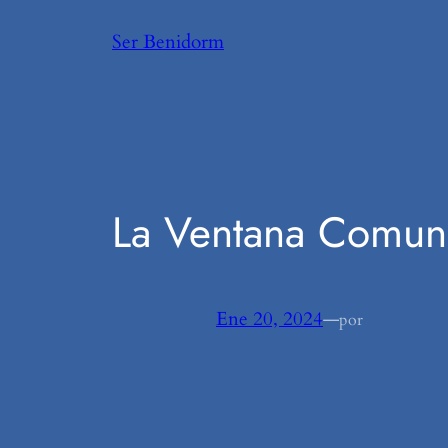
Saltar
Ser Benidorm
al
contenido
La Ventana Comuni
Ene 20, 2024
—
por