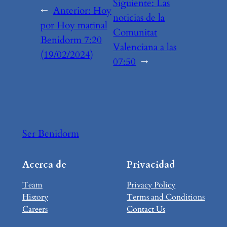
Siguiente:
Las
←
Anterior:
Hoy
noticias de la
por Hoy matinal
Comunitat
Benidorm 7:20
Valenciana a las
(19/02/2024)
07:50
→
Ser Benidorm
Acerca de
Privacidad
Team
Privacy Policy
History
Terms and Conditions
Careers
Contact Us