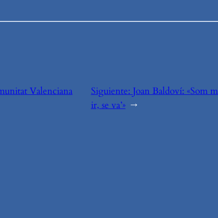
unitat Valenciana
Siguiente:
Joan Baldoví: «Som mo
ir, se va’»
→